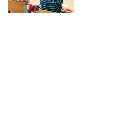
Empoderar a la próxima
generación es crucial para un
futuro mejor. Brindamos
programas y apoyo para que los
estudiantes desarrollen
habilidades esenciales, descubran
su potencial y marquen la
diferencia. Comparte tus
experiencias con nosotros e
inspiremos a otros.
Contáctenos
Únase a nosotros
para lograr el mismo
objetivo y ayudar a