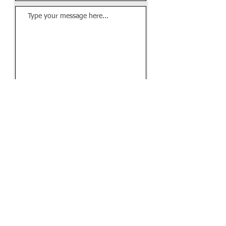
Send Message
Contact us:
(407) 927- 1437
imachado@happyhealingteayuda.org
@happyhealingteayuda
Visit Us: